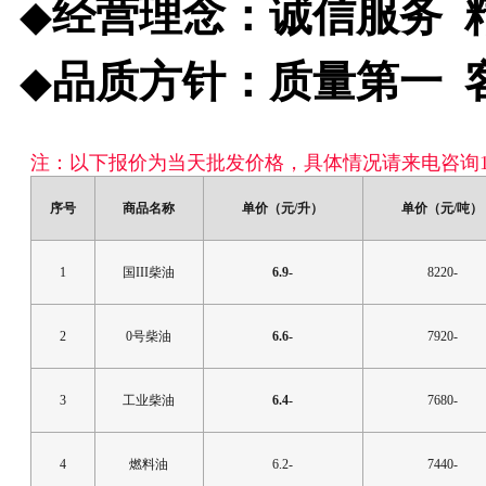
经营理念：诚信服务 
◆
品质方针：质量第一 
◆
注：以下报价为当天批发价格，具体情况请来电咨询1353
序号
商品名称
单价（元/升）
单价（元/吨）
1
国III柴油
6.9-
8220-
2
0号柴油
6.6-
7920-
3
工业柴油
6.4-
7680-
4
燃料油
6.2-
7440-