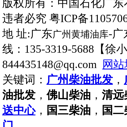
版权所有：
中国石化广东
违者必究 粤ICP备110570
地 址:广东
-
广州黄埔油库
线：135-3319-5688【
844435148@qq.com
网站
关键词：
广州柴油批发
，
油批发
，
佛山柴油
，
清远
送中心
，
国三柴油
，
国二
门