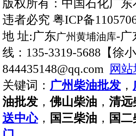
版权所有：
中国石化广东
违者必究 粤ICP备110570
地 址:广东
-
广州黄埔油库
线：135-3319-5688【
844435148@qq.com
网站
关键词：
广州柴油批发
，
油批发
，
佛山柴油
，
清远
送中心
，
国三柴油
，
国二
门