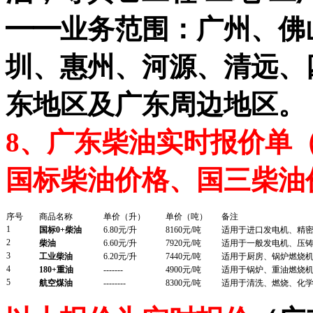
━━
业务范围：广州、佛
圳、惠州、河源、清远、
东地区及广东周边地区。
8
、广东柴油实时报价单（
国标柴油价格、国三柴油
序号
商品名称
单价（升）
单价（吨）
备注
1
国标0+柴油
6.80
元/升
8160
元/吨
适用于进口发电机、精
2
柴油
6.60
元/升
7920
元/吨
适用于一般发电机、压
3
工业柴油
6.20
元/升
7440
元/吨
适用于厨房、锅炉燃烧
4
180+
重油
-------
4900
元/吨
适用于锅炉、重油燃烧
5
航空煤油
--------
8300
元/吨
适用于清洗、燃烧、化