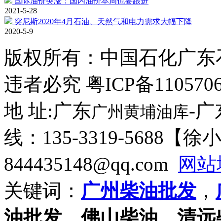
国际油价突涨：国内油价本周也要跟进
2021-5-28
突尼斯2020年4月石油、天然气和电力需求大幅下降
2020-5-9
版权所有：
中国石化广东
违者必究 粤ICP备110570
地 址:广东
-
广州黄埔油库
线：135-3319-5688【
844435148@qq.com
网站
关键词：
广州柴油批发
，
油批发
，
佛山柴油
，
清远