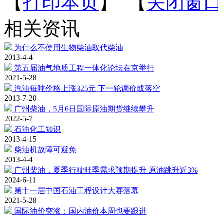
【
打印本页
】 【
关闭窗
相关资讯
为什么不使用生物柴油取代柴油
2013-4-4
第五届油气地质工程一体化论坛在京举行
2021-5-28
汽油每吨价格上涨325元 下一轮调价或落空
2013-7-20
广州柴油，5月6日国际原油期货继续攀升
2022-5-7
石油化工知识
2013-4-15
柴油机故障可避免
2013-4-4
广州柴油，夏季行驶旺季需求预期提升 原油跳升近3%
2024-6-11
第十一届中国石油工程设计大赛落幕
2021-5-28
国际油价突涨：国内油价本周也要跟进